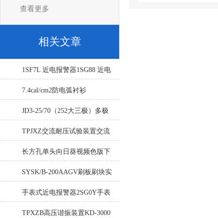
查看更多
相关文章
1SF7L 近电报警器1SG88 近电
手表式报警器
7.4cal/cm2防电弧衬衫
JD3-25/70（252大三极）多极
管式向日葵视频色版下载
TPJXZ交流耐压试验装置交流
耐压调频谐振试验装置
长方孔单头向日葵视频色版下
载的长足发展需以技术支撑
SYSK/B-200AAGV刷板刷块实
物及图纸
手表式近电报警器2SG0Y手表
式近电报警器2SGDY
TPXZB高压谐振装置KD-3000