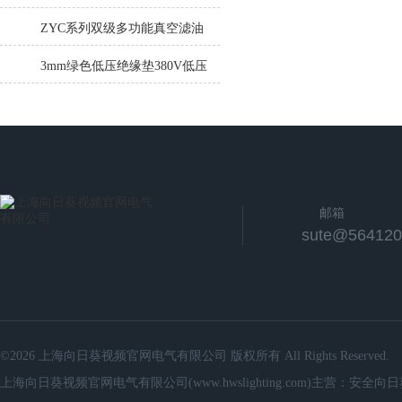
高压谐振试验装置
ZYC系列双级多功能真空滤油
机 ZYE系列双极低温真空滤油
3mm绿色低压绝缘垫380V低压
机
绝缘垫380V黑色低压绝缘垫
邮箱
sute@564120
©2026 上海向日葵视频官网电气有限公司 版权所有 All Rights Reserved.
上海向日葵视频官网电气有限公司(www.hwslighting.com)主营